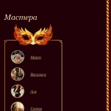
Мастера
Марго
Василиса
Ася
Глория